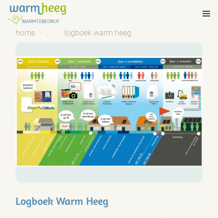
home
...
logboek warm heeg
Logboek Warm Heeg