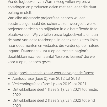
Via de logboeken van Warm Heeg willen wij onze
ervaringen en producten delen met een ieder die daar
belang in stelt.
Van elke afgeronde projectfase hebben wij een
‘roadmap’ gemaakt die schematisch weergeeft welke
projectonderdelen en mijlpalen in die betreffende fase
plaatsvonden. Wij vertellen onze logboekverhalen aan
Privacy opties
de hand van deze roadmaps. In de teksten zitten links
naar documenten en websites die verder op de materie
Dankzij cookies hoef je niet steeds dezelfde informatie in te voeren
ingaan. Daarnaast kunt u op de meeste pagina’s
wanneer je onze site bekijkt. Ze geven ons ook inzicht hoe je onze
doorklikken naar een aantal ‘lessons learned’ die we
site bekijkt. Zo kunnen wij deze steeds beter maken.
voor u op rij hebben gezet.
Functionele cookies
Het logboek is beschikbaar voor de volgende fasen:
Functionele cookies zijn nodig om de website goed te laten
functioneren. Voor het opslaan van de privacy voorkeur, het
Aanloopfase (fase 0): van 2012 tot 2018
maken van een boeking en dergelijke acties zijn deze cookies
Verkenningsfase (fase 1): van 2019 tot 2021
noodzakelijk.
Ontwikkelfase deel 1 (fase 2.1): van 2021 tot medio
Functionele cookies
2022
Ontwikkelfase deel 2 (fase 2.2): van 2022 tot eind
Analytische cookies
2023