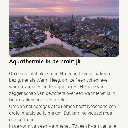
noodzakelijk.
Functionele cookies
Analytische cookies
Met de analyserende cookies doen we kennis op. Deze
informatie gebruiken we om onze sites elke dag weer een beetje
beter te maken. Het bezoekgedrag wordt anoniem in beeld
gebracht. Maakt opslag mogelijk die de functionaliteit van de
website of app ondersteunt, bijvoorbeeld taalinstellingen. Maakt
opslag mogelijk, zoals cookies (web) of apparaatidentificatoren
Aquathermie in de praktijk
(apps), gerelateerd aan analyse, bijvoorbeeld bezoekduur.
Analytische cookies
Op een aantal plekken in Nederland zijn initiatieven
bezig, net als Warm Heeg, om zelf een collectieve
Marketing cookies
warmtevoorziening te organiseren. Het idee van
We gebruiken marketingcookies om je aanbiedingen te sturen
waar je ook écht op zit te wachten. Die aanbiedingen baseren we
zeggenschap van bewoners over een warmtenet is in
op wat je op de website bekijkt of op jouw persoonlijke
Denemarken heel gebruikelijk.
interesses. We maken ook gebruik van cookies van YouTube,
Om van het aardgas af te komen heeft Nederland een
Facebook en Instagram, zodat je filmpjes en informatie kunt
grote inhaalslag te maken. Dat kan individueel maar
delen met je vrienden via social media. Maakt opslag mogelijk,
ook collectief,
zoals cookies (web) of apparaatidentificatoren (apps),
in de vorm van een warmtenet. Tot een kwart van alle
gerelateerd aan reclame.