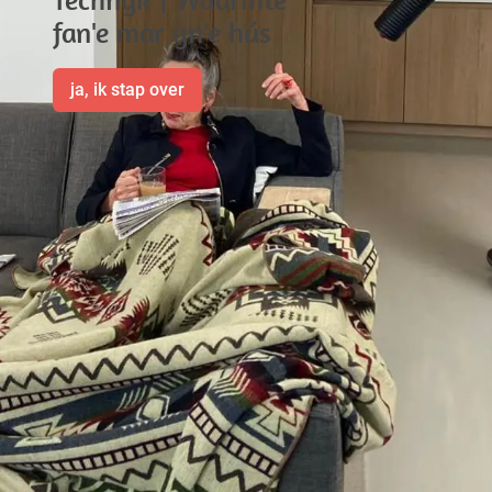
fan'e mar yn'e hús
ja, ik stap over