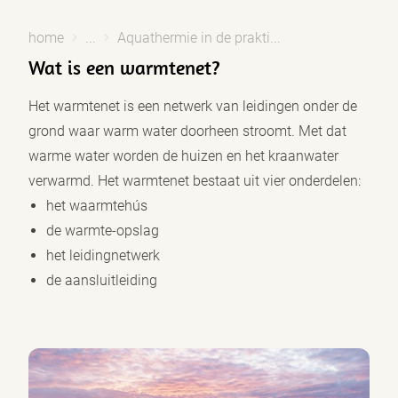
home
...
Aquathermie in de prakti...
Wat is een warmtenet?
Het warmtenet is een netwerk van leidingen onder de
grond waar warm water doorheen stroomt. Met dat
warme water worden de huizen en het kraanwater
verwarmd. Het warmtenet bestaat uit vier onderdelen:
het waarmtehús
Privacy opties
de warmte-opslag
het leidingnetwerk
Dankzij cookies hoef je niet steeds dezelfde informatie in te voeren
de aansluitleiding
wanneer je onze site bekijkt. Ze geven ons ook inzicht hoe je onze
site bekijkt. Zo kunnen wij deze steeds beter maken.
Functionele cookies
Functionele cookies zijn nodig om de website goed te laten
functioneren. Voor het opslaan van de privacy voorkeur, het
maken van een boeking en dergelijke acties zijn deze cookies