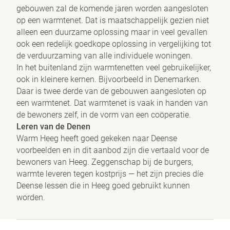
gebouwen zal de komende jaren worden aangesloten
Marketing cookies
op een warmtenet. Dat is maatschappelijk gezien niet
Personalisatie cookies
alleen een duurzame oplossing maar in veel gevallen
We gebruiken marketingcookies voor personalisatie, waarmee
ook een redelijk goedkope oplossing in vergelijking tot
we jou de meest relevante advertenties kunnen tonen. Die
de verduurzaming van alle individuele woningen.
aanbiedingen baseren we op wat je op de website bekijkt of op
In het buitenland zijn warmtenetten veel gebruikelijker,
jouw persoonlijke interesses. We maken ook gebruik van cookies
ook in kleinere kernen. Bijvoorbeeld in Denemarken.
van YouTube, Facebook en Instagram, zodat je filmpjes en
Daar is twee derde van de gebouwen aangesloten op
informatie kunt delen met je vrienden via social media. Stelt
een warmtenet. Dat warmtenet is vaak in handen van
toestemming in voor gepersonaliseerde advertenties.
de bewoners zelf, in de vorm van een coöperatie.
Personalisatie cookies
Leren van de Denen
Gedeelde klantinformatie
Warm Heeg heeft goed gekeken naar Deense
We delen jouw klantgegevens met derde partijen, om beter
voorbeelden en in dit aanbod zijn die vertaald voor de
inzicht te krijgen in het functioneren van de website en onze
bewoners van Heeg. Zeggenschap bij de burgers,
marketingkanalen. Stelt toestemming in voor het verzenden van
warmte leveren tegen kostprijs — het zijn precies díe
gebruikersgegevens naar Google voor online
Deense lessen die in Heeg goed gebruikt kunnen
advertentiedoeleinden.
worden.
Gedeelde klantinformatie